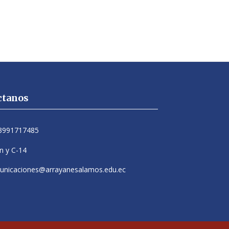
ctanos
3991717485
n y C-14
unicaciones@arrayanesalamos.edu.ec