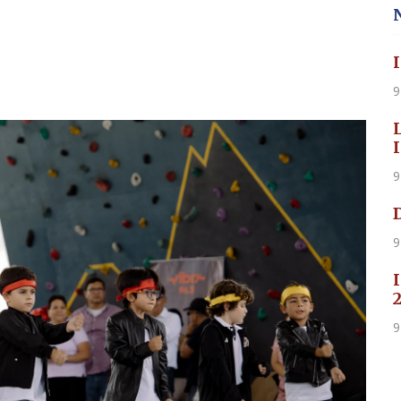
9
9
9
9