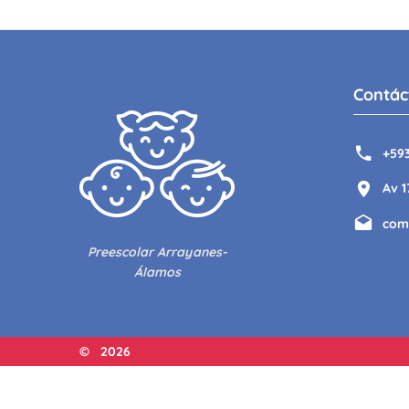
Contác
+59
Av 1
com
Preescolar Arrayanes-
Álamos
©
2026